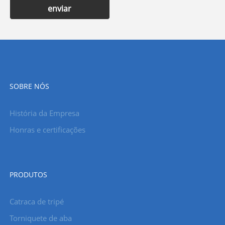
enviar
SOBRE NÓS
História da Empresa
Honras e certificações
PRODUTOS
Catraca de tripé
Torniquete de aba